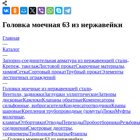
Головка моечная 63 из нержавейки
Главная
—
Каталог
—
Запорно-соединительная арматура из нержавеющей стали
Крепеж, такелаж
Листовой прокат
Сварочные материалы,
химия
Сетка
Сортовый прокат
Трубный прокат
Элементы
лестничных ограждений
—
Головки моечные из нержавеющей стали
Вентили, задвижки
Заглушки эллиптические
Затворы
дисковые
Камлоки
Клапаны обратные
Компенсаторы
сильфонные, виброгасители
Конденсатоотводчики
Краны
шаровые
Крепления трубопроводные (хомуты)
Люки
Муфты
молочные,
клампы
Отбортовки
Отводы
Переходы
Пробоотборники
Резьбовы
соединения
Смотровые диоптры,
уровнемеры
Тройники
Фильтры
Фланцы
—
Головка моечная 63 из нержавейки