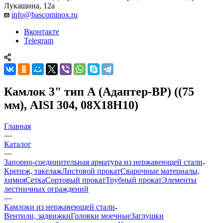
Лукашина, 12а
info@bascominox.ru
Вконтакте
Telegram
Камлок 3" тип А (Адаптер-ВР) ((75
мм), AISI 304, 08Х18Н10)
Главная
—
Каталог
—
Запорно-соединительная арматура из нержавеющей стали
Крепеж, такелаж
Листовой прокат
Сварочные материалы,
химия
Сетка
Сортовый прокат
Трубный прокат
Элементы
лестничных ограждений
—
Камлоки из нержавеющей стали
Вентили, задвижки
Головки моечные
Заглушки