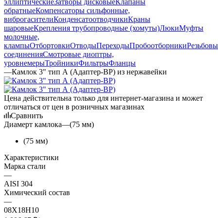
эллиптические
Затворы дисковые
Клапаны
обратные
Компенсаторы сильфонные,
виброгасители
Конденсатоотводчики
Краны
шаровые
Крепления трубопроводные (хомуты)
Люки
Муфты
молочные,
клампы
Отбортовки
Отводы
Переходы
Пробоотборники
Резьбовы
соединения
Смотровые диоптры,
уровнемеры
Тройники
Фильтры
Фланцы
—
Камлок 3" тип А (Адаптер-ВР) из нержавейки
Цена действительна только для интернет-магазина и может
отличаться от цен в розничных магазинах
Сравнить
Диамерт камлока
—
(75 мм)
(75 мм)
Характеристики
Марка стали
—
AISI 304
Химический состав
—
08Х18Н10