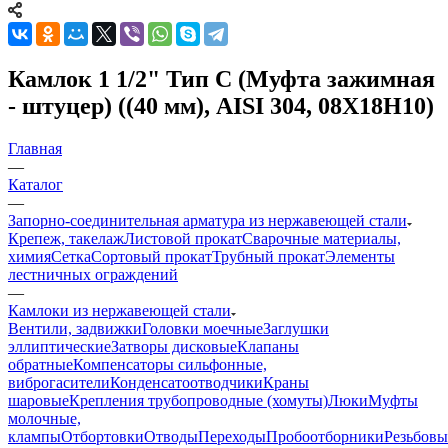
Камлок 1 1/2" Тип С (Муфта зажимная
- штуцер) ((40 мм), AISI 304, 08Х18Н10)
Главная
—
Каталог
—
Запорно-соединительная арматура из нержавеющей стали
Крепеж, такелаж
Листовой прокат
Сварочные материалы,
химия
Сетка
Сортовый прокат
Трубный прокат
Элементы
лестничных ограждений
—
Камлоки из нержавеющей стали
Вентили, задвижки
Головки моечные
Заглушки
эллиптические
Затворы дисковые
Клапаны
обратные
Компенсаторы сильфонные,
виброгасители
Конденсатоотводчики
Краны
шаровые
Крепления трубопроводные (хомуты)
Люки
Муфты
молочные,
клампы
Отбортовки
Отводы
Переходы
Пробоотборники
Резьбовы