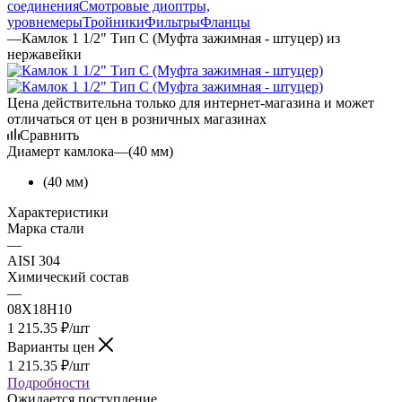
соединения
Смотровые диоптры,
уровнемеры
Тройники
Фильтры
Фланцы
—
Камлок 1 1/2" Тип С (Муфта зажимная - штуцер) из
нержавейки
Цена действительна только для интернет-магазина и может
отличаться от цен в розничных магазинах
Сравнить
Диамерт камлока
—
(40 мм)
(40 мм)
Характеристики
Марка стали
—
AISI 304
Химический состав
—
08Х18Н10
1 215.35
₽
/шт
Варианты цен
1 215.35
₽
/шт
Подробности
Ожидается поступление