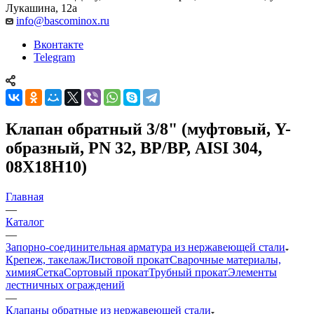
Лукашина, 12а
info@bascominox.ru
Вконтакте
Telegram
Клапан обратный 3/8" (муфтовый, Y-
образный, PN 32, ВР/ВР, AISI 304,
08Х18Н10)
Главная
—
Каталог
—
Запорно-соединительная арматура из нержавеющей стали
Крепеж, такелаж
Листовой прокат
Сварочные материалы,
химия
Сетка
Сортовый прокат
Трубный прокат
Элементы
лестничных ограждений
—
Клапаны обратные из нержавеющей стали