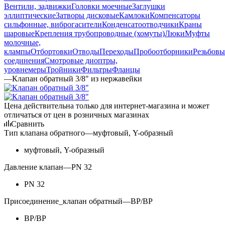
Вентили, задвижки
Головки моечные
Заглушки
эллиптические
Затворы дисковые
Камлоки
Компенсаторы
сильфонные, виброгасители
Конденсатоотводчики
Краны
шаровые
Крепления трубопроводные (хомуты)
Люки
Муфты
молочные,
клампы
Отбортовки
Отводы
Переходы
Пробоотборники
Резьбовы
соединения
Смотровые диоптры,
уровнемеры
Тройники
Фильтры
Фланцы
—
Клапан обратный 3/8" из нержавейки
Цена действительна только для интернет-магазина и может
отличаться от цен в розничных магазинах
Сравнить
Тип клапана обратного
—
муфтовый, Y-образный
муфтовый, Y-образный
Давление клапан
—
PN 32
PN 32
Присоединение_клапан обратный
—
ВР/ВР
ВР/ВР