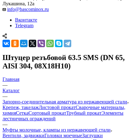
Лукашина, 12а
info@bascominox.ru
Вконтакте
Telegram
Штуцер резъбовой 63.5 SMS (DN 65,
AISI 304, 08Х18Н10)
Главная
—
Каталог
—
Запорно-соединительная арматура из нержавеющей стали
Крепеж, такелаж
Листовой прокат
Сварочные материалы,
химия
Сетка
Сортовый прокат
Трубный прокат
Элементы
лестничных ограждений
—
Муфты молочные, клампы из нержавеющей стали
Вентили, задвижки
Головки моечные
Заглушки