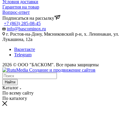
Условия доставки
Гарантия на товар
Вопрос-ответ
Подписаться на рассылку
+7 (863) 285-08-45
info@bascominox.ru
г. Ростов-на-Дону, Мясниковский р-н, х. Ленинакан, ул.
Лукашина, 12а
Вконтакте
Telegram
2026 © ООО "БАСКОМ". Все права защищены
Найти
Каталог
По всему сайту
По каталогу
vaginal
www.xvides
wife
malayalam
sex
broken
desi
fifty
xnxx
maa
indhu
احلى
سكس
سكس
افلام
licking
thmil
forced
movie
in
marriage
xxx
shades
indian
ki
sex
سكس
بالصدفة
حوامل
بورنو
indiantubetv.com
free-
porn
lollipop
saree
vow
porn
of
saree
chut
tubewap.net
ufym.pro
zaacool.com
مترجم
مترجمه
sdmoviespoint.pro
indian-
groupsexporntrends.com
vegasmovs.org
indaporn.com
march
videotrashtube.mobi
grey
fatporntrends.com
ki
dhansika
سكس
بنت
sexoyporno.org
عربي
porn.com
www.desi
night
nurse
2
x
xnxx
indian
video
امريكى
تنيك
فلم
ursextube.com