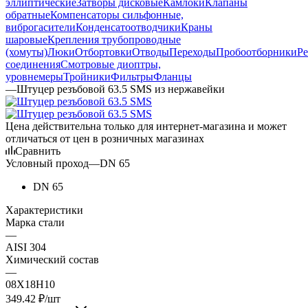
эллиптические
Затворы дисковые
Камлоки
Клапаны
обратные
Компенсаторы сильфонные,
виброгасители
Конденсатоотводчики
Краны
шаровые
Крепления трубопроводные
(хомуты)
Люки
Отбортовки
Отводы
Переходы
Пробоотборники
Ре
соединения
Смотровые диоптры,
уровнемеры
Тройники
Фильтры
Фланцы
—
Штуцер резъбовой 63.5 SMS из нержавейки
Цена действительна только для интернет-магазина и может
отличаться от цен в розничных магазинах
Сравнить
Условный проход
—
DN 65
DN 65
Характеристики
Марка стали
—
AISI 304
Химический состав
—
08Х18Н10
349.42
₽
/шт