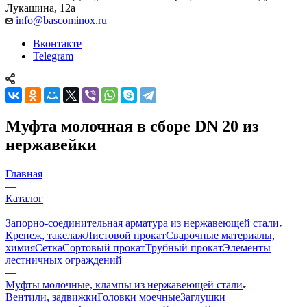
Лукашина, 12а
info@bascominox.ru
Вконтакте
Telegram
Муфта молочная в сборе DN 20 из
нержавейки
Главная
—
Каталог
—
Запорно-соединительная арматура из нержавеющей стали
Крепеж, такелаж
Листовой прокат
Сварочные материалы,
химия
Сетка
Сортовый прокат
Трубный прокат
Элементы
лестничных ограждений
—
Муфты молочные, клампы из нержавеющей стали
Вентили, задвижки
Головки моечные
Заглушки