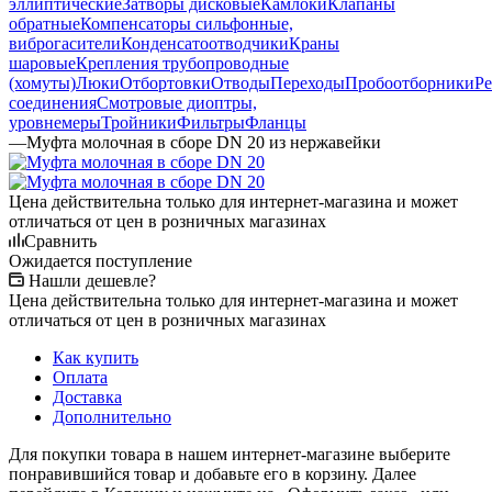
эллиптические
Затворы дисковые
Камлоки
Клапаны
обратные
Компенсаторы сильфонные,
виброгасители
Конденсатоотводчики
Краны
шаровые
Крепления трубопроводные
(хомуты)
Люки
Отбортовки
Отводы
Переходы
Пробоотборники
Ре
соединения
Смотровые диоптры,
уровнемеры
Тройники
Фильтры
Фланцы
—
Муфта молочная в сборе DN 20 из нержавейки
Цена действительна только для интернет-магазина и может
отличаться от цен в розничных магазинах
Сравнить
Ожидается поступление
Нашли дешевле?
Цена действительна только для интернет-магазина и может
отличаться от цен в розничных магазинах
Как купить
Оплата
Доставка
Дополнительно
Для покупки товара в нашем интернет-магазине выберите
понравившийся товар и добавьте его в корзину. Далее