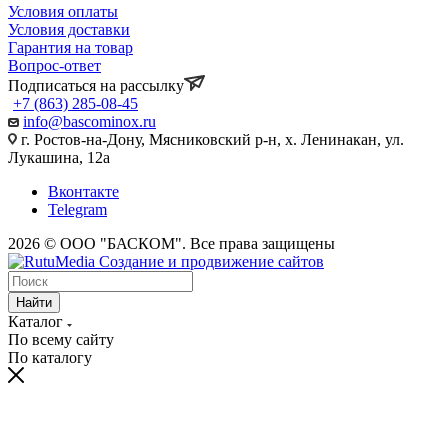
Условия оплаты
Условия доставки
Гарантия на товар
Вопрос-ответ
Подписаться на рассылку
+7 (863) 285-08-45
info@bascominox.ru
г. Ростов-на-Дону, Мясниковский р-н, х. Ленинакан, ул.
Лукашина, 12а
Вконтакте
Telegram
2026 © ООО "БАСКОМ". Все права защищены
Найти
Каталог
По всему сайту
По каталогу
vaginal
www.xvides
wife
malayalam
sex
broken
desi
fifty
xnxx
maa
indhu
احلى
سكس
سكس
افلام
licking
thmil
forced
movie
in
marriage
xxx
shades
indian
ki
sex
سكس
بالصدفة
حوامل
بورنو
indiantubetv.com
free-
porn
lollipop
saree
vow
porn
of
saree
chut
tubewap.net
ufym.pro
zaacool.com
مترجم
مترجمه