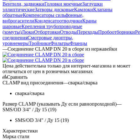
Вентили, задвижки
Головки моечные
Заглушки
эллиптические
Затворы дисковые
Камлоки
Клапаны
обратные
Компенсаторы сильфонные,
виброгасители
Конденсатоотводчики
Краны
шаровые
Крепления трубопроводные
(хомуты)
Люки
Отбортовки
Отводы
Переходы
Пробоотборники
Ре
соединения
Смотровые диоптры,
уровнемеры
Тройники
Фильтры
Фланцы
—
Соединение CLAMP DN 20 в сборе из нержавейки
Цена действительна только для интернет-магазина и может
отличаться от цен в розничных магазинах
Сравнить
CLAMP вид присоединения
—
сварка/сварка
сварка/сварка
Размер CLAMP (указывать Ду если равнопроходной)
—
SMS/OD 3/4" / Ду 15 (19)
SMS/OD 3/4" / Ду 15 (19)
Характеристики
Марка стали