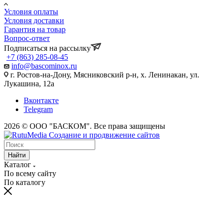
Условия оплаты
Условия доставки
Гарантия на товар
Вопрос-ответ
Подписаться на рассылку
+7 (863) 285-08-45
info@bascominox.ru
г. Ростов-на-Дону, Мясниковский р-н, х. Ленинакан, ул.
Лукашина, 12а
Вконтакте
Telegram
2026 © ООО "БАСКОМ". Все права защищены
Найти
Каталог
По всему сайту
По каталогу
vaginal
www.xvides
wife
malayalam
sex
broken
desi
fifty
xnxx
maa
indhu
احلى
سكس
سكس
افلام
licking
thmil
forced
movie
in
marriage
xxx
shades
indian
ki
sex
سكس
بالصدفة
حوامل
بورنو
indiantubetv.com
free-
porn
lollipop
saree
vow
porn
of
saree
chut
tubewap.net
ufym.pro
zaacool.com
مترجم
مترجمه