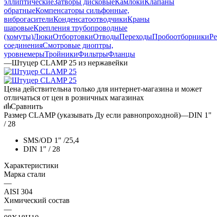
эллиптические
Затворы дисковые
Камлоки
Клапаны
обратные
Компенсаторы сильфонные,
виброгасители
Конденсатоотводчики
Краны
шаровые
Крепления трубопроводные
(хомуты)
Люки
Отбортовки
Отводы
Переходы
Пробоотборники
Ре
соединения
Смотровые диоптры,
уровнемеры
Тройники
Фильтры
Фланцы
—
Штуцер CLAMP 25 из нержавейки
Цена действительна только для интернет-магазина и может
отличаться от цен в розничных магазинах
Сравнить
Размер CLAMP (указывать Ду если равнопроходной)
—
DIN 1"
/ 28
SMS/OD 1" /25,4
DIN 1" / 28
Характеристики
Марка стали
—
AISI 304
Химический состав
—