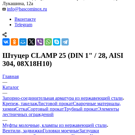
Лукашина, 12а
info@bascominox.ru
Вконтакте
Telegram
Штуцер CLAMP 25 (DIN 1" / 28, AISI
304, 08Х18Н10)
Главная
—
Каталог
—
Запорно-соединительная арматура из нержавеющей стали
Крепеж, такелаж
Листовой прокат
Сварочные материалы,
химия
Сетка
Сортовый прокат
Трубный прокат
Элементы
лестничных ограждений
—
Муфты молочные, клампы из нержавеющей стали
Вентили, задвижки
Головки моечные
Заглушки