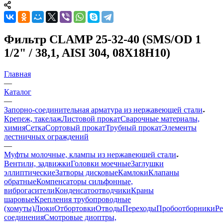
Фильтр CLAMP 25-32-40 (SMS/OD 1
1/2" / 38,1, AISI 304, 08Х18Н10)
Главная
—
Каталог
—
Запорно-соединительная арматура из нержавеющей стали
Крепеж, такелаж
Листовой прокат
Сварочные материалы,
химия
Сетка
Сортовый прокат
Трубный прокат
Элементы
лестничных ограждений
—
Муфты молочные, клампы из нержавеющей стали
Вентили, задвижки
Головки моечные
Заглушки
эллиптические
Затворы дисковые
Камлоки
Клапаны
обратные
Компенсаторы сильфонные,
виброгасители
Конденсатоотводчики
Краны
шаровые
Крепления трубопроводные
(хомуты)
Люки
Отбортовки
Отводы
Переходы
Пробоотборники
Ре
соединения
Смотровые диоптры,