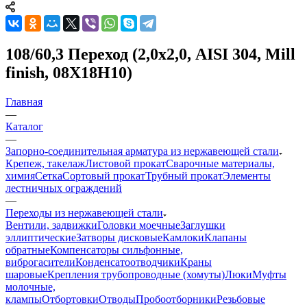
108/60,3 Переход (2,0х2,0, AISI 304, Mill
finish, 08Х18Н10)
Главная
—
Каталог
—
Запорно-соединительная арматура из нержавеющей стали
Крепеж, такелаж
Листовой прокат
Сварочные материалы,
химия
Сетка
Сортовый прокат
Трубный прокат
Элементы
лестничных ограждений
—
Переходы из нержавеющей стали
Вентили, задвижки
Головки моечные
Заглушки
эллиптические
Затворы дисковые
Камлоки
Клапаны
обратные
Компенсаторы сильфонные,
виброгасители
Конденсатоотводчики
Краны
шаровые
Крепления трубопроводные (хомуты)
Люки
Муфты
молочные,
клампы
Отбортовки
Отводы
Пробоотборники
Резьбовые