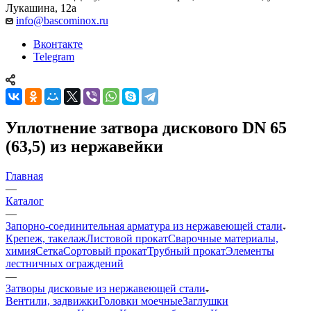
Лукашина, 12а
info@bascominox.ru
Вконтакте
Telegram
Уплотнение затвора дискового DN 65
(63,5) из нержавейки
Главная
—
Каталог
—
Запорно-соединительная арматура из нержавеющей стали
Крепеж, такелаж
Листовой прокат
Сварочные материалы,
химия
Сетка
Сортовый прокат
Трубный прокат
Элементы
лестничных ограждений
—
Затворы дисковые из нержавеющей стали
Вентили, задвижки
Головки моечные
Заглушки