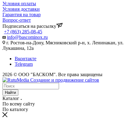
Условия оплаты
Условия доставки
Гарантия на товар
Вопрос-ответ
Подписаться на рассылку
+7 (863) 285-08-45
info@bascominox.ru
г. Ростов-на-Дону, Мясниковский р-н, х. Ленинакан, ул.
Лукашина, 12а
Вконтакте
Telegram
2026 © ООО "БАСКОМ". Все права защищены
Найти
Каталог
По всему сайту
По каталогу
vaginal
www.xvides
wife
malayalam
sex
broken
desi
fifty
xnxx
maa
indhu
احلى
سكس
سكس
افلام
licking
thmil
forced
movie
in
marriage
xxx
shades
indian
ki
sex
سكس
بالصدفة
حوامل
بورنو
indiantubetv.com
free-
porn
lollipop
saree
vow
porn
of
saree
chut
tubewap.net
ufym.pro
zaacool.com
مترجم
مترجمه