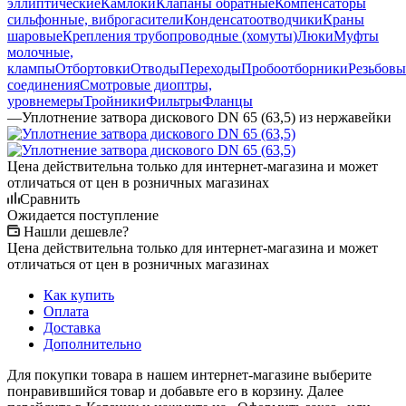
эллиптические
Камлоки
Клапаны обратные
Компенсаторы
сильфонные, виброгасители
Конденсатоотводчики
Краны
шаровые
Крепления трубопроводные (хомуты)
Люки
Муфты
молочные,
клампы
Отбортовки
Отводы
Переходы
Пробоотборники
Резьбовы
соединения
Смотровые диоптры,
уровнемеры
Тройники
Фильтры
Фланцы
—
Уплотнение затвора дискового DN 65 (63,5) из нержавейки
Цена действительна только для интернет-магазина и может
отличаться от цен в розничных магазинах
Сравнить
Ожидается поступление
Нашли дешевле?
Цена действительна только для интернет-магазина и может
отличаться от цен в розничных магазинах
Как купить
Оплата
Доставка
Дополнительно
Для покупки товара в нашем интернет-магазине выберите
понравившийся товар и добавьте его в корзину. Далее