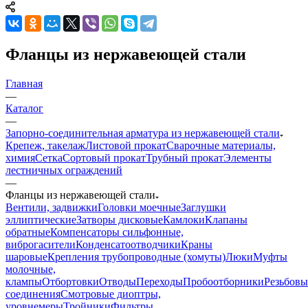
Фланцы из нержавеющей стали
Главная
—
Каталог
—
Запорно-соединительная арматура из нержавеющей стали
Крепеж, такелаж
Листовой прокат
Сварочные материалы,
химия
Сетка
Сортовый прокат
Трубный прокат
Элементы
лестничных ограждений
—
Фланцы из нержавеющей стали
Вентили, задвижки
Головки моечные
Заглушки
эллиптические
Затворы дисковые
Камлоки
Клапаны
обратные
Компенсаторы сильфонные,
виброгасители
Конденсатоотводчики
Краны
шаровые
Крепления трубопроводные (хомуты)
Люки
Муфты
молочные,
клампы
Отбортовки
Отводы
Переходы
Пробоотборники
Резьбовы
соединения
Смотровые диоптры,
уровнемеры
Тройники
Фильтры