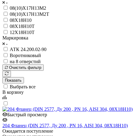
08(10)Х17Н13М2
08(10)Х17Н13М2Т
08Х18Н10
08Х18Н10Т
12Х18Н10Т
Маркировка
АТК 24.200.02-90
Воротниковый
на 8 отверстий
Очистить фильтр
Показать
Выбрать все
В корзину
Быстрый просмотр
204 Фланец (DIN 2577, Ду 200 , PN 16, AISI 304, 08Х18Н10)
Ожидается поступление