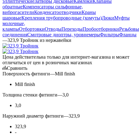
эллиптические
Затворы дисковые
Камлоки
Клапаны
обратные
Компенсаторы сильфонные,
виброгасители
Конденсатоотводчики
Краны
шаровые
Крепления трубопроводные (хомуты)
Люки
Муфты
молочные,
клампы
Отбортовки
Отводы
Переходы
Пробоотборники
Резьбовы
соединения
Смотровые диоптры, уровнемеры
Фильтры
Фланцы
—
323,9 Тройник из нержавейки
Цена действительна только для интернет-магазина и может
отличаться от цен в розничных магазинах
Сравнить
Поверхность фитинги
—
Mill finish
Mill finish
Толщина стенки фитинги
—
3,0
3,0
Наружний диаметр фитинги
—
323,9
323,9
-