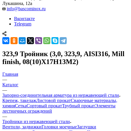
Лукашина, 12а
info@bascominox.ru
Вконтакте
Telegram
323,9 Тройник (3,0, 323,9, AISI316, Mill
finish, 08(10)Х17Н13М2)
Главная
—
Каталог
—
Запорно-соединительная арматура из нержавеющей стали
Крепеж, такелаж
Листовой прокат
Сварочные материалы,
химия
Сетка
Сортовый прокат
Трубный прокат
Элементы
лестничных ограждений
—
Тройники из нержавеющей стали
Вентили, задвижки
Головки моечные
Заглушки