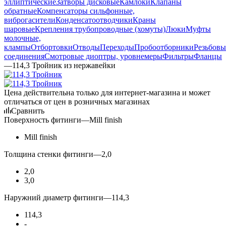
эллиптические
Затворы дисковые
Камлоки
Клапаны
обратные
Компенсаторы сильфонные,
виброгасители
Конденсатоотводчики
Краны
шаровые
Крепления трубопроводные (хомуты)
Люки
Муфты
молочные,
клампы
Отбортовки
Отводы
Переходы
Пробоотборники
Резьбовы
соединения
Смотровые диоптры, уровнемеры
Фильтры
Фланцы
—
114,3 Тройник из нержавейки
Цена действительна только для интернет-магазина и может
отличаться от цен в розничных магазинах
Сравнить
Поверхность фитинги
—
Mill finish
Mill finish
Толщина стенки фитинги
—
2,0
2,0
3,0
Наружний диаметр фитинги
—
114,3
114,3
-