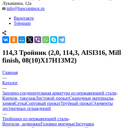
Лукашина, 12а
info@bascominox.ru
Вконтакте
Telegram
114,3 Тройник (2,0, 114,3, AISI316, Mill
finish, 08(10)Х17Н13М2)
Главная
—
Каталог
—
Запорно-соединительная арматура из нержавеющей стали
Крепеж, такелаж
Листовой прокат
Сварочные материалы,
химия
Сетка
Сортовый прокат
Трубный прокат
Элементы
лестничных ограждений
—
Тройники из нержавеющей стали
Вентили, задвижки
Головки моечные
Заглушки