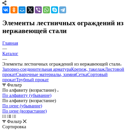
Элементы лестничных ограждений из
нержавеющей стали
Главная
—
Каталог
—
Элементы лестничных ограждений из нержавеющей стали
Запорно-соединительная арматура
Крепеж, такелаж
Листовой
прокат
Сварочные материалы, химия
Сетка
Сортовый
прокат
Трубный прокат
Фильтр
По алфавиту (возрастание)
По алфавиту (убывание)
По алфавиту (возрастание)
По цене (убывание)
По цене (возрастание)
Фильтр
Сортировка