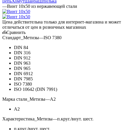
цепь
Хомут
Шайба
Шпилька
—
Винт 10х50 из нержавеющей стали
Цена действительна только для интернет-магазина и может
отличаться от цен в розничных магазинах
Сравнить
Стандарт_Метизы
—
ISO 7380
DIN 84
DIN 316
DIN 912
DIN 963
DIN 965
DIN 6912
DIN 7985
ISO 7380
ISO 10642 (DIN 7991)
Марка стали_Метизы
—
А2
А2
Характеристика_Метизы
—
п.круг./внут. шест.
п.круг./внут. шест.