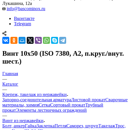
Лукашина, 12а
info@bascominox.ru
Вконтакте
Telegram
Винт 10х50 (ISO 7380, А2, п.круг./внут.
шест.)
Главная
—
Каталог
—
Крепеж, такелаж из нержавейки
Запорно-соединительная арматура
Листовой прокат
Сварочные
материалы, химия
Сетка
Сортовый прокат
Трубный
прокат
Элементы лестничных ограждений
—
Винт из нержавейки
Болт, анкер
Гайка
Заклепка
Петля
Саморез, шуруп
Такелаж
Трос,