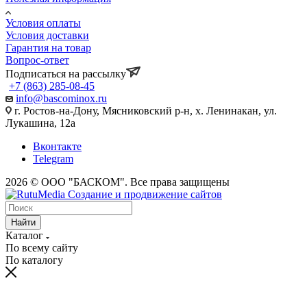
Условия оплаты
Условия доставки
Гарантия на товар
Вопрос-ответ
Подписаться на рассылку
+7 (863) 285-08-45
info@bascominox.ru
г. Ростов-на-Дону, Мясниковский р-н, х. Ленинакан, ул.
Лукашина, 12а
Вконтакте
Telegram
2026 © ООО "БАСКОМ". Все права защищены
Найти
Каталог
По всему сайту
По каталогу
vaginal
www.xvides
wife
malayalam
sex
broken
desi
fifty
xnxx
maa
indhu
احلى
سكس
سكس
افلام
licking
thmil
forced
movie
in
marriage
xxx
shades
indian
ki
sex
سكس
بالصدفة
حوامل
بورنو