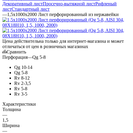
Декоративный лист
Просечно-вытяжной лист
Рифленый
лист
Стандартный лист
—
1,5х1000х2000 Лист перфорированный из нержавейки
Цена действительна только для интернет-магазина и может
отличаться от цен в розничных магазинах
Сравнить
Перфорация
—
Qg 5-8
Qg 10-14
Qg 5-8
Rv 8-12
Rv 2-3,5
Rv 5-8
Rv 3-5
Характеристики
Толщина
—
1,5
Ширина
—