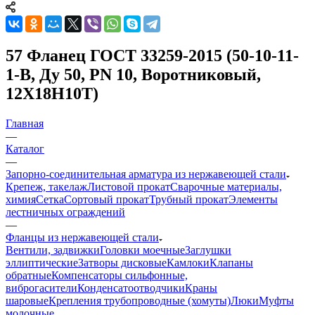
57 Фланец ГОСТ 33259-2015 (50-10-11-
1-В, Ду 50, PN 10, Воротниковый,
12Х18Н10Т)
Главная
—
Каталог
—
Запорно-соединительная арматура из нержавеющей стали
Крепеж, такелаж
Листовой прокат
Сварочные материалы,
химия
Сетка
Сортовый прокат
Трубный прокат
Элементы
лестничных ограждений
—
Фланцы из нержавеющей стали
Вентили, задвижки
Головки моечные
Заглушки
эллиптические
Затворы дисковые
Камлоки
Клапаны
обратные
Компенсаторы сильфонные,
виброгасители
Конденсатоотводчики
Краны
шаровые
Крепления трубопроводные (хомуты)
Люки
Муфты
молочные,