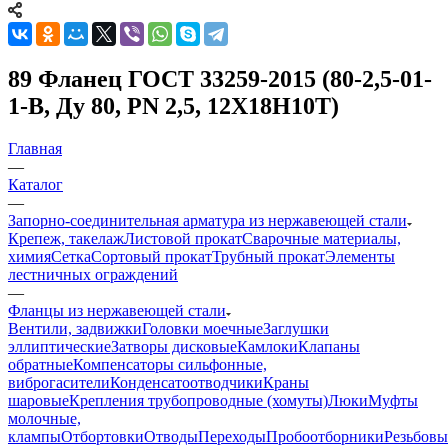
89 Фланец ГОСТ 33259-2015 (80-2,5-01-
1-В, Ду 80, PN 2,5, 12Х18Н10Т)
Главная
—
Каталог
—
Запорно-соединительная арматура из нержавеющей стали
Крепеж, такелаж
Листовой прокат
Сварочные материалы,
химия
Сетка
Сортовый прокат
Трубный прокат
Элементы
лестничных ограждений
—
Фланцы из нержавеющей стали
Вентили, задвижки
Головки моечные
Заглушки
эллиптические
Затворы дисковые
Камлоки
Клапаны
обратные
Компенсаторы сильфонные,
виброгасители
Конденсатоотводчики
Краны
шаровые
Крепления трубопроводные (хомуты)
Люки
Муфты
молочные,
клампы
Отбортовки
Отводы
Переходы
Пробоотборники
Резьбовы