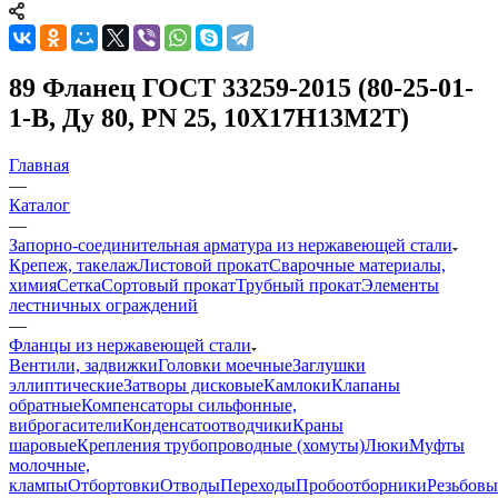
89 Фланец ГОСТ 33259-2015 (80-25-01-
1-В, Ду 80, PN 25, 10Х17Н13М2Т)
Главная
—
Каталог
—
Запорно-соединительная арматура из нержавеющей стали
Крепеж, такелаж
Листовой прокат
Сварочные материалы,
химия
Сетка
Сортовый прокат
Трубный прокат
Элементы
лестничных ограждений
—
Фланцы из нержавеющей стали
Вентили, задвижки
Головки моечные
Заглушки
эллиптические
Затворы дисковые
Камлоки
Клапаны
обратные
Компенсаторы сильфонные,
виброгасители
Конденсатоотводчики
Краны
шаровые
Крепления трубопроводные (хомуты)
Люки
Муфты
молочные,
клампы
Отбортовки
Отводы
Переходы
Пробоотборники
Резьбовы