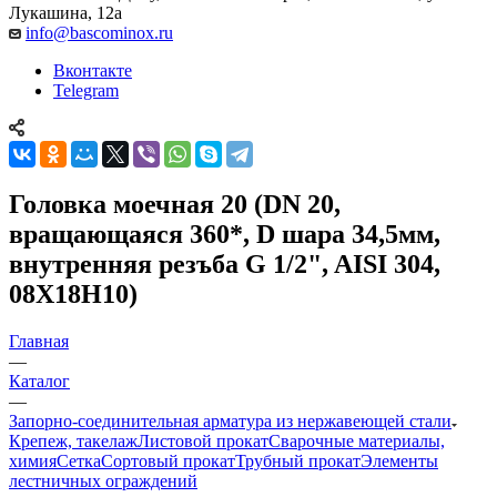
Лукашина, 12а
info@bascominox.ru
Вконтакте
Telegram
Головка моечная 20 (DN 20,
вращающаяся 360*, D шара 34,5мм,
внутренняя резъба G 1/2", AISI 304,
08Х18Н10)
Главная
—
Каталог
—
Запорно-соединительная арматура из нержавеющей стали
Крепеж, такелаж
Листовой прокат
Сварочные материалы,
химия
Сетка
Сортовый прокат
Трубный прокат
Элементы
лестничных ограждений