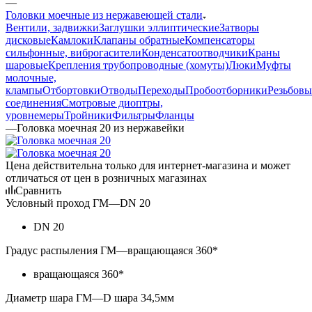
—
Головки моечные из нержавеющей стали
Вентили, задвижки
Заглушки эллиптические
Затворы
дисковые
Камлоки
Клапаны обратные
Компенсаторы
сильфонные, виброгасители
Конденсатоотводчики
Краны
шаровые
Крепления трубопроводные (хомуты)
Люки
Муфты
молочные,
клампы
Отбортовки
Отводы
Переходы
Пробоотборники
Резьбовы
соединения
Смотровые диоптры,
уровнемеры
Тройники
Фильтры
Фланцы
—
Головка моечная 20 из нержавейки
Цена действительна только для интернет-магазина и может
отличаться от цен в розничных магазинах
Сравнить
Условный проход ГМ
—
DN 20
DN 20
Градус распыления ГМ
—
вращающаяся 360*
вращающаяся 360*
Диаметр шара ГМ
—
D шара 34,5мм