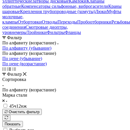
эллиптические
Затворы дисковые
Камлоки
Клапаны
обратные
Компенсаторы сильфонные, виброгасители
Краны
шаровые
Крепления трубопроводные (хомуты)
Люки
Муфты
молочные,
клампы
Отбортовки
Отводы
Переходы
Пробоотборники
Резьбовы
соединения
Смотровые диоптры,
уровнемеры
Тройники
Фильтры
Фланцы
Фильтр
По алфавиту (возрастание)
По алфавиту (убывание)
По алфавиту (возрастание)
По цене (убывание)
По цене (возрастание)
Фильтр
Сортировка
По алфавиту (возрастание)
Марка стали
45ч12нж
Очистить фильтр
Показать