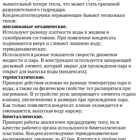
значительной потере тепла, что может стать причиной
разрушительного гидроудара.
Конденсатоотводчики нержавеющие бывают нескольких
типов:
поплавковые механические.
Используют разницу плотности воды в жидком и
газообразном состоянии. При появлении конденсата
поднимаются вверх и сливают лишнюю воду;
термодинамические.
Используются разные показатели скорости движения
жидкости и пара. В конструкции используется запирающий
дисковый элемент, который закрыт для прохождения пара и
открыт для выпуска воды (конденсата);
термостатические.
Принцип действия основан на разнице температуры пара и
воды, а также на физическом свойстве тел расширяться при
нагревании. В устройстве роль запирающего элемента отдана
клапану, увеличенному в размерах при прохождении пара.
Как только появляется конденсат, клапан охлаждается и
уменьшается, выпуская воду наружу;
биметаллические.
Принцип работы аналогичен предыдущему типу, но в
качестве рабочего органа используются биметаллические
пластины. Конденсатоотводчики термодинамические
выдерживают давление до 42 бар. Крепятся к трубам при