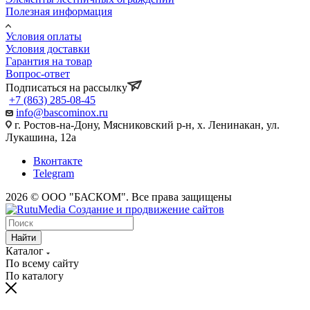
Полезная информация
Условия оплаты
Условия доставки
Гарантия на товар
Вопрос-ответ
Подписаться на рассылку
+7 (863) 285-08-45
info@bascominox.ru
г. Ростов-на-Дону, Мясниковский р-н, х. Ленинакан, ул.
Лукашина, 12а
Вконтакте
Telegram
2026 © ООО "БАСКОМ". Все права защищены
Найти
Каталог
По всему сайту
По каталогу
vaginal
www.xvides
wife
malayalam
sex
broken
desi
fifty
xnxx
maa
indhu
احلى
سكس
سكس
افلام