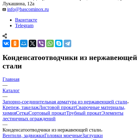
Лукашина, 12а
info@bascominox.ru
Вконтакте
Telegram
Конденсатоотводчики из нержавеющей
стали
Главная
—
Каталог
—
Запорно-соединительная арматура из нержавеющей стали
Крепеж, такелаж
Листовой прокат
Сварочные материалы,
химия
Сетка
Сортовый прокат
Трубный прокат
Элементы
лестничных ограждений
—
Конденсатоотводчики из нержавеющей стали
Вентили, задвижки
Головки моечные
Заглушки