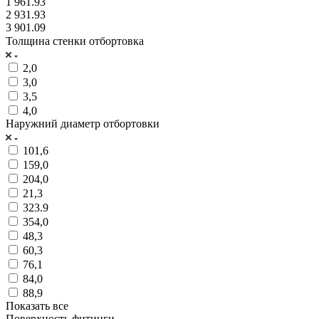
1 961.93
2 931.93
3 901.09
Толщина стенки отбортовка
2,0
3,0
3,5
4,0
Наружний диаметр отбортовки
101,6
159,0
204,0
21,3
323.9
354,0
48,3
60,3
76,1
84,0
88,9
Показать все
Поверхность фитинги