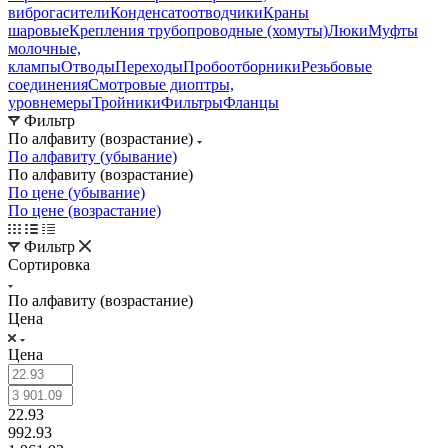
виброгасители
Конденсатоотводчики
Краны
шаровые
Крепления трубопроводные (хомуты)
Люки
Муфты
молочные,
клампы
Отводы
Переходы
Пробоотборники
Резьбовые
соединения
Смотровые диоптры,
уровнемеры
Тройники
Фильтры
Фланцы
Фильтр
По алфавиту (возрастание)
По алфавиту (убывание)
По алфавиту (возрастание)
По цене (убывание)
По цене (возрастание)
Фильтр
Сортировка
По алфавиту (возрастание)
Цена
Цена
22.93
992.93