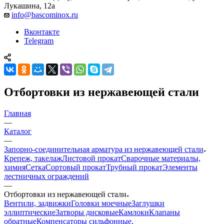
Лукашина, 12а
info@bascominox.ru
Вконтакте
Telegram
Отбортовки из нержавеющей стали
Главная
—
Каталог
—
Запорно-соединительная арматура из нержавеющей стали
Крепеж, такелаж
Листовой прокат
Сварочные материалы,
химия
Сетка
Сортовый прокат
Трубный прокат
Элементы
лестничных ограждений
—
Отбортовки из нержавеющей стали
Вентили, задвижки
Головки моечные
Заглушки
эллиптические
Затворы дисковые
Камлоки
Клапаны
обратные
Компенсаторы сильфонные,