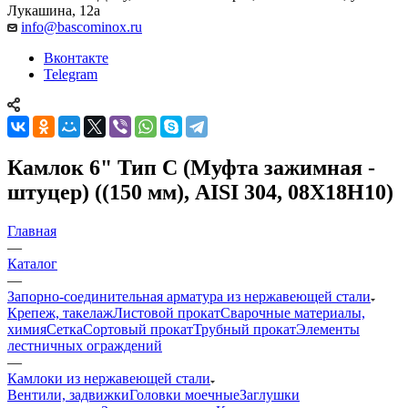
Лукашина, 12а
info@bascominox.ru
Вконтакте
Telegram
Камлок 6" Тип С (Муфта зажимная -
штуцер) ((150 мм), AISI 304, 08Х18Н10)
Главная
—
Каталог
—
Запорно-соединительная арматура из нержавеющей стали
Крепеж, такелаж
Листовой прокат
Сварочные материалы,
химия
Сетка
Сортовый прокат
Трубный прокат
Элементы
лестничных ограждений
—
Камлоки из нержавеющей стали
Вентили, задвижки
Головки моечные
Заглушки