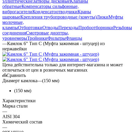
эллиптические
Затворы дисковые
Клапаны
обратные
Компенсаторы сильфонные,
виброгасители
Конденсатоотводчики
Краны
шаровые
Крепления трубопроводные (хомуты)
Люки
Муфты
молочные,
клампы
Отбортовки
Отводы
Переходы
Пробоотборники
Резьбовы
соединения
Смотровые диоптры,
уровнемеры
Тройники
Фильтры
Фланцы
—
Камлок 6" Тип С (Муфта зажимная - штуцер) из
нержавейки
Цена действительна только для интернет-магазина и может
отличаться от цен в розничных магазинах
Сравнить
Диамерт камлока
—
(150 мм)
(150 мм)
Характеристики
Марка стали
—
AISI 304
Химический состав
—