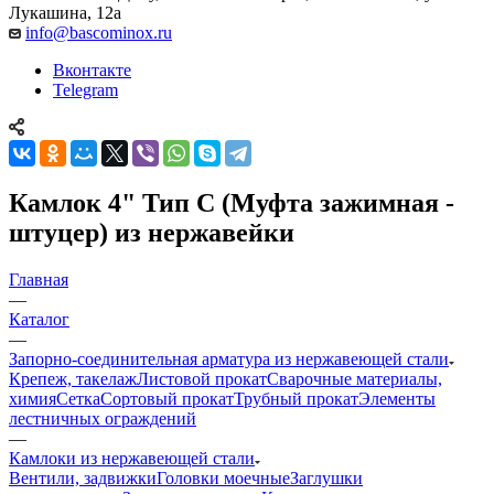
Лукашина, 12а
info@bascominox.ru
Вконтакте
Telegram
Камлок 4" Тип С (Муфта зажимная -
штуцер) из нержавейки
Главная
—
Каталог
—
Запорно-соединительная арматура из нержавеющей стали
Крепеж, такелаж
Листовой прокат
Сварочные материалы,
химия
Сетка
Сортовый прокат
Трубный прокат
Элементы
лестничных ограждений
—
Камлоки из нержавеющей стали
Вентили, задвижки
Головки моечные
Заглушки