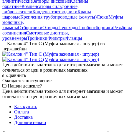
эллиптические
Затворы дисковые
Клапаны
обратные
Компенсаторы сильфонные,
виброгасители
Конденсатоотводчики
Краны
шаровые
Крепления трубопроводные (хомуты)
Люки
Муфты
молочные,
клампы
Отбортовки
Отводы
Переходы
Пробоотборники
Резьбовы
соединения
Смотровые диоптры,
уровнемеры
Тройники
Фильтры
Фланцы
—
Камлок 4" Тип С (Муфта зажимная - штуцер) из
нержавейки
Цена действительна только для интернет-магазина и может
отличаться от цен в розничных магазинах
Сравнить
Ожидается поступление
Нашли дешевле?
Цена действительна только для интернет-магазина и может
отличаться от цен в розничных магазинах
Как купить
Оплата
Доставка
Дополнительно