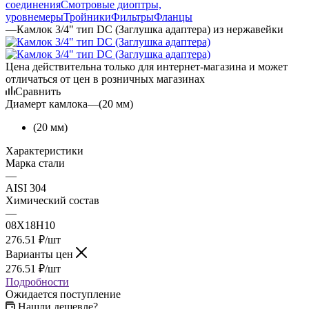
соединения
Смотровые диоптры,
уровнемеры
Тройники
Фильтры
Фланцы
—
Камлок 3/4" тип DС (Заглушка адаптера) из нержавейки
Цена действительна только для интернет-магазина и может
отличаться от цен в розничных магазинах
Сравнить
Диамерт камлока
—
(20 мм)
(20 мм)
Характеристики
Марка стали
—
AISI 304
Химический состав
—
08Х18Н10
276.51
₽
/шт
Варианты цен
276.51
₽
/шт
Подробности
Ожидается поступление
Нашли дешевле?