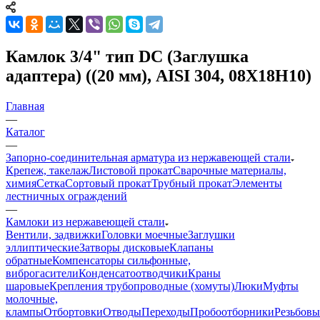
Камлок 3/4" тип DС (Заглушка
адаптера) ((20 мм), AISI 304, 08Х18Н10)
Главная
—
Каталог
—
Запорно-соединительная арматура из нержавеющей стали
Крепеж, такелаж
Листовой прокат
Сварочные материалы,
химия
Сетка
Сортовый прокат
Трубный прокат
Элементы
лестничных ограждений
—
Камлоки из нержавеющей стали
Вентили, задвижки
Головки моечные
Заглушки
эллиптические
Затворы дисковые
Клапаны
обратные
Компенсаторы сильфонные,
виброгасители
Конденсатоотводчики
Краны
шаровые
Крепления трубопроводные (хомуты)
Люки
Муфты
молочные,
клампы
Отбортовки
Отводы
Переходы
Пробоотборники
Резьбовы