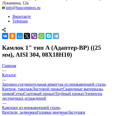
Лукашина, 12а
info@bascominox.ru
Вконтакте
Telegram
Камлок 1" тип А (Адаптер-ВР) ((25
мм), AISI 304, 08Х18Н10)
Главная
—
Каталог
—
Запорно-соединительная арматура из нержавеющей стали
Крепеж, такелаж
Листовой прокат
Сварочные материалы,
химия
Сетка
Сортовый прокат
Трубный прокат
Элементы
лестничных ограждений
—
Камлоки из нержавеющей стали
Вентили, задвижки
Головки моечные
Заглушки