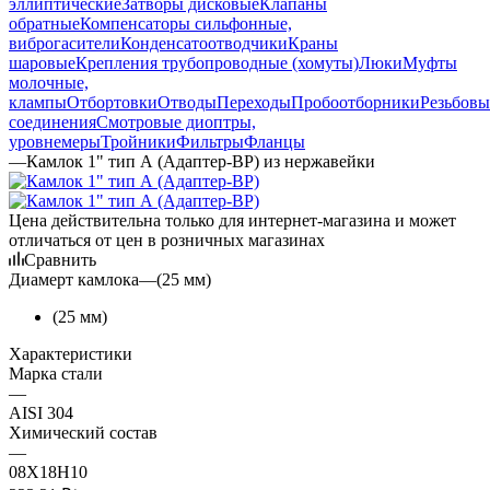
эллиптические
Затворы дисковые
Клапаны
обратные
Компенсаторы сильфонные,
виброгасители
Конденсатоотводчики
Краны
шаровые
Крепления трубопроводные (хомуты)
Люки
Муфты
молочные,
клампы
Отбортовки
Отводы
Переходы
Пробоотборники
Резьбовы
соединения
Смотровые диоптры,
уровнемеры
Тройники
Фильтры
Фланцы
—
Камлок 1" тип А (Адаптер-ВР) из нержавейки
Цена действительна только для интернет-магазина и может
отличаться от цен в розничных магазинах
Сравнить
Диамерт камлока
—
(25 мм)
(25 мм)
Характеристики
Марка стали
—
AISI 304
Химический состав
—
08Х18Н10