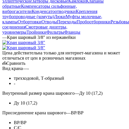
эллиптические
Затворы дисковые
Камлоки
Клапаны
обратные
Компенсаторы сильфонные,
виброгасители
Конденсатоотводчики
Крепления
трубопроводные (хомуты)
Люки
Муфты молочные,
клампы
Отбортовки
Отводы
Переходы
Пробоотборники
Резьбовы
соединения
Смотровые диоптры,
уровнемеры
Тройники
Фильтры
Фланцы
—
Кран шаровый 3/8" из нержавейки
Цена действительна только для интернет-магазина и может
отличаться от цен в розничных магазинах
Сравнить
Вид крана
—
-
трехходовой, Т-образный
-
Внутренный размер крана шарового
—
Ду 10 (17,2)
Ду 10 (17,2)
Присоединение крана шарового
—
ВР/ВР
ВР/ВР
С/С