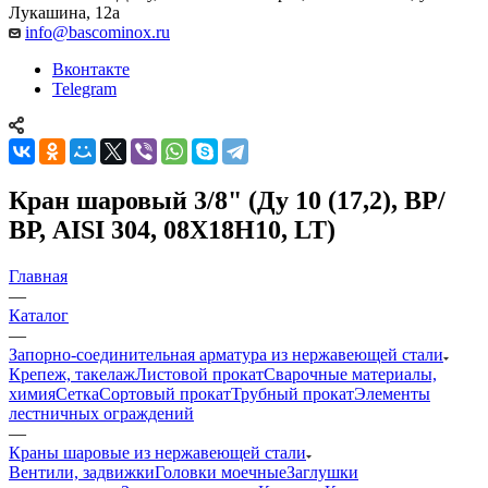
Лукашина, 12а
info@bascominox.ru
Вконтакте
Telegram
Кран шаровый 3/8" (Ду 10 (17,2), ВР/
ВР, AISI 304, 08Х18Н10, LT)
Главная
—
Каталог
—
Запорно-соединительная арматура из нержавеющей стали
Крепеж, такелаж
Листовой прокат
Сварочные материалы,
химия
Сетка
Сортовый прокат
Трубный прокат
Элементы
лестничных ограждений
—
Краны шаровые из нержавеющей стали
Вентили, задвижки
Головки моечные
Заглушки