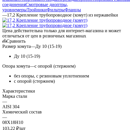
соединения
Смотровые диоптры,
уровнемеры
Тройники
Фильтры
Фланцы
—
17,2 Крепление трубопроводное (хомут) из нержавейки
Цена действительна только для интернет-магазина и может
отличаться от цен в розничных магазинах
Сравнить
Размер хомута
—
Ду 10 (15-19)
Ду 10 (15-19)
Опора хомута
—
c опорой (стержнем)
без опоры, с резиновым уплотнением
c опорой (стержнем)
Характеристики
Марка стали
—
AISI 304
Химический состав
—
08Х18Н10
103.22
₽
/шт