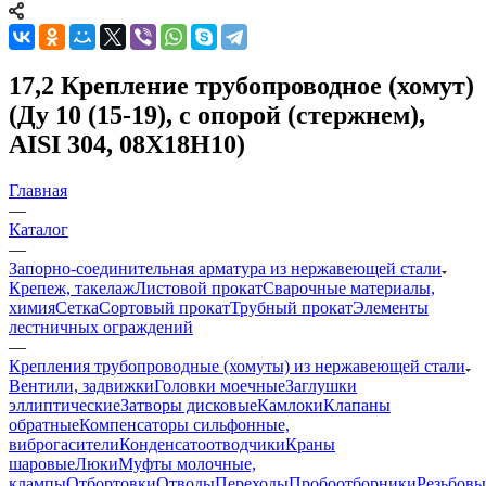
17,2 Крепление трубопроводное (хомут)
(Ду 10 (15-19), c опорой (стержнем),
AISI 304, 08Х18Н10)
Главная
—
Каталог
—
Запорно-соединительная арматура из нержавеющей стали
Крепеж, такелаж
Листовой прокат
Сварочные материалы,
химия
Сетка
Сортовый прокат
Трубный прокат
Элементы
лестничных ограждений
—
Крепления трубопроводные (хомуты) из нержавеющей стали
Вентили, задвижки
Головки моечные
Заглушки
эллиптические
Затворы дисковые
Камлоки
Клапаны
обратные
Компенсаторы сильфонные,
виброгасители
Конденсатоотводчики
Краны
шаровые
Люки
Муфты молочные,
клампы
Отбортовки
Отводы
Переходы
Пробоотборники
Резьбовы