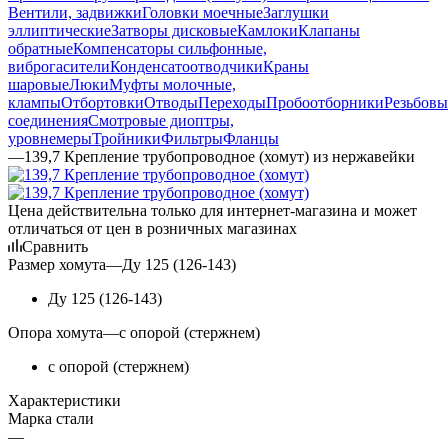
Вентили, задвижки
Головки моечные
Заглушки
эллиптические
Затворы дисковые
Камлоки
Клапаны
обратные
Компенсаторы сильфонные,
виброгасители
Конденсатоотводчики
Краны
шаровые
Люки
Муфты молочные,
клампы
Отбортовки
Отводы
Переходы
Пробоотборники
Резьбовы
соединения
Смотровые диоптры,
уровнемеры
Тройники
Фильтры
Фланцы
—
139,7 Крепление трубопроводное (хомут) из нержавейки
Цена действительна только для интернет-магазина и может
отличаться от цен в розничных магазинах
Сравнить
Размер хомута
—
Ду 125 (126-143)
Ду 125 (126-143)
Опора хомута
—
c опорой (стержнем)
c опорой (стержнем)
Характеристики
Марка стали
—