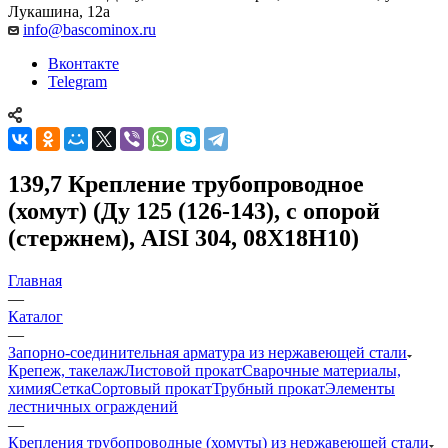
Лукашина, 12а
info@bascominox.ru
Вконтакте
Telegram
139,7 Крепление трубопроводное
(хомут) (Ду 125 (126-143), c опорой
(стержнем), AISI 304, 08Х18Н10)
Главная
—
Каталог
—
Запорно-соединительная арматура из нержавеющей стали
Крепеж, такелаж
Листовой прокат
Сварочные материалы,
химия
Сетка
Сортовый прокат
Трубный прокат
Элементы
лестничных ограждений
—
Крепления трубопроводные (хомуты) из нержавеющей стали