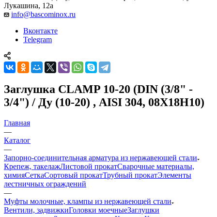
Лукашина, 12а
info@bascominox.ru
Вконтакте
Telegram
Заглушка CLAMP 10-20 (DIN (3/8" -
3/4") / Ду (10-20) , AISI 304, 08Х18Н10)
Главная
—
Каталог
—
Запорно-соединительная арматура из нержавеющей стали
Крепеж, такелаж
Листовой прокат
Сварочные материалы,
химия
Сетка
Сортовый прокат
Трубный прокат
Элементы
лестничных ограждений
—
Муфты молочные, клампы из нержавеющей стали
Вентили, задвижки
Головки моечные
Заглушки