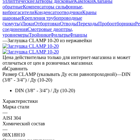
эллиптические
Затворы дисковые
Камлоки
Клапаны
обратные
Компенсаторы сильфонные,
виброгасители
Конденсатоотводчики
Краны
шаровые
Крепления трубопроводные
(хомуты)
Люки
Отбортовки
Отводы
Переходы
Пробоотборники
Ре
соединения
Смотровые диоптры,
уровнемеры
Тройники
Фильтры
Фланцы
—
Заглушка CLAMP 10-20 из нержавейки
Цена действительна только для интернет-магазина и может
отличаться от цен в розничных магазинах
Сравнить
Размер CLAMP (указывать Ду если равнопроходной)
—
DIN
(3/8" - 3/4") / Ду (10-20)
DIN (3/8" - 3/4") / Ду (10-20)
Характеристики
Марка стали
—
AISI 304
Химический состав
—
08Х18Н10