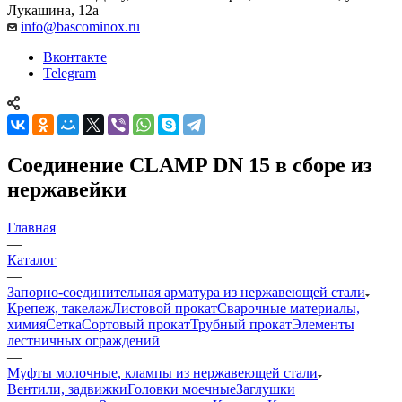
Лукашина, 12а
info@bascominox.ru
Вконтакте
Telegram
Соединение CLAMP DN 15 в сборе из
нержавейки
Главная
—
Каталог
—
Запорно-соединительная арматура из нержавеющей стали
Крепеж, такелаж
Листовой прокат
Сварочные материалы,
химия
Сетка
Сортовый прокат
Трубный прокат
Элементы
лестничных ограждений
—
Муфты молочные, клампы из нержавеющей стали
Вентили, задвижки
Головки моечные
Заглушки