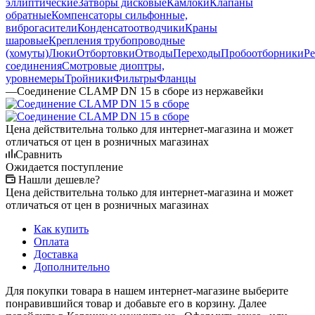
эллиптические
Затворы дисковые
Камлоки
Клапаны
обратные
Компенсаторы сильфонные,
виброгасители
Конденсатоотводчики
Краны
шаровые
Крепления трубопроводные
(хомуты)
Люки
Отбортовки
Отводы
Переходы
Пробоотборники
Ре
соединения
Смотровые диоптры,
уровнемеры
Тройники
Фильтры
Фланцы
—
Соединение CLAMP DN 15 в сборе из нержавейки
Цена действительна только для интернет-магазина и может
отличаться от цен в розничных магазинах
Сравнить
Ожидается поступление
Нашли дешевле?
Цена действительна только для интернет-магазина и может
отличаться от цен в розничных магазинах
Как купить
Оплата
Доставка
Дополнительно
Для покупки товара в нашем интернет-магазине выберите
понравившийся товар и добавьте его в корзину. Далее