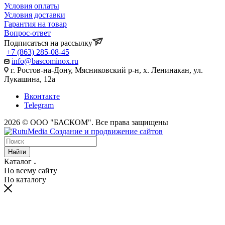
Условия оплаты
Условия доставки
Гарантия на товар
Вопрос-ответ
Подписаться на рассылку
+7 (863) 285-08-45
info@bascominox.ru
г. Ростов-на-Дону, Мясниковский р-н, х. Ленинакан, ул.
Лукашина, 12а
Вконтакте
Telegram
2026 © ООО "БАСКОМ". Все права защищены
Найти
Каталог
По всему сайту
По каталогу
vaginal
www.xvides
wife
malayalam
sex
broken
desi
fifty
xnxx
maa
indhu
احلى
سكس
سكس
افلام
licking
thmil
forced
movie
in
marriage
xxx
shades
indian
ki
sex
سكس
بالصدفة
حوامل
بورنو
indiantubetv.com
free-
porn
lollipop
saree
vow
porn
of
saree
chut
tubewap.net
ufym.pro
zaacool.com
مترجم
مترجمه