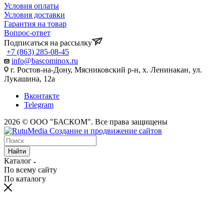
Условия оплаты
Условия доставки
Гарантия на товар
Вопрос-ответ
Подписаться на рассылку
+7 (863) 285-08-45
info@bascominox.ru
г. Ростов-на-Дону, Мясниковский р-н, х. Ленинакан, ул.
Лукашина, 12а
Вконтакте
Telegram
2026 © ООО "БАСКОМ". Все права защищены
Найти
Каталог
По всему сайту
По каталогу
vaginal
www.xvides
wife
malayalam
sex
broken
desi
fifty
xnxx
maa
indhu
احلى
سكس
سكس
افلام
licking
thmil
forced
movie
in
marriage
xxx
shades
indian
ki
sex
سكس
بالصدفة
حوامل
بورنو
indiantubetv.com
free-
porn
lollipop
saree
vow
porn
of
saree
chut
tubewap.net
ufym.pro
zaacool.com
مترجم
مترجمه