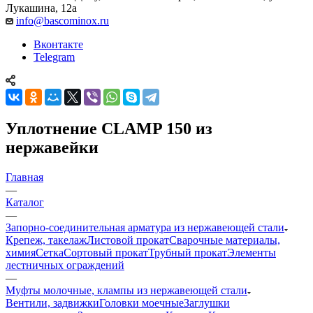
Лукашина, 12а
info@bascominox.ru
Вконтакте
Telegram
Уплотнение CLAMP 150 из
нержавейки
Главная
—
Каталог
—
Запорно-соединительная арматура из нержавеющей стали
Крепеж, такелаж
Листовой прокат
Сварочные материалы,
химия
Сетка
Сортовый прокат
Трубный прокат
Элементы
лестничных ограждений
—
Муфты молочные, клампы из нержавеющей стали
Вентили, задвижки
Головки моечные
Заглушки