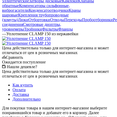
эллиптические
Затворы дисковые
Камлоки
Клапаны
обратные
Компенсаторы сильфонные,
виброгасители
Конденсатоотводчики
Краны
шаровые
Крепления трубопроводные
(хомуты)
Люки
Отбортовки
Отводы
Переходы
Пробоотборники
Ре
соединения
Смотровые диоптры,
уровнемеры
Тройники
Фильтры
Фланцы
—
Уплотнение CLAMP 150 из нержавейки
Цена действительна только для интернет-магазина и может
отличаться от цен в розничных магазинах
Сравнить
Ожидается поступление
Нашли дешевле?
Цена действительна только для интернет-магазина и может
отличаться от цен в розничных магазинах
Как купить
Оплата
Доставка
Дополнительно
Для покупки товара в нашем интернет-магазине выберите
понравившийся товар и добавьте его в корзину. Далее