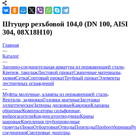
Штуцер резъбовой 104,0 (DN 100, AISI
304, 08Х18Н10)
Главная
—
Каталог
—
Запорно-соединительная арматура из нержавеющей стали
Крепеж, такелаж
Листовой прокат
Сварочные материалы,
химия
Сетка
Сортовый прокат
Трубный прокат
Элементы
лестничных ограждений
—
Муфты молочные, клампы из нержавеющей стали
Вентили, задвижки
Головки моечные
Заглушки
эллиптические
Затворы дисковые
Камлоки
Клапаны
обратные
Компенсаторы сильфонные,
виброгасители
Конденсатоотводчики
Краны
шаровые
Крепления трубопроводные
(хомуты)
Люки
Отбортовки
Отводы
Переходы
Пробоотборники
Ре
соединения
Смотровые диоптры,