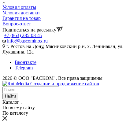
Условия оплаты
Условия доставки
Гарантия на товар
Вопрос-ответ
Подписаться на рассылку
+7 (863) 285-08-45
info@bascominox.ru
г. Ростов-на-Дону, Мясниковский р-н, х. Ленинакан, ул.
Лукашина, 12а
Вконтакте
Telegram
2026 © ООО "БАСКОМ". Все права защищены
Найти
Каталог
По всему сайту
По каталогу
vaginal
www.xvides
wife
malayalam
sex
broken
desi
fifty
xnxx
maa
indhu
احلى
سكس
سكس
افلام
licking
thmil
forced
movie
in
marriage
xxx
shades
indian
ki
sex
سكس
بالصدفة
حوامل
بورنو
indiantubetv.com
free-
porn
lollipop
saree
vow
porn
of
saree
chut
tubewap.net
ufym.pro
zaacool.com
مترجم
مترجمه