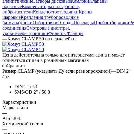
эллиптические
Затворы дисковые
Камлоки
Клапаны
обратные
Компенсаторы сильфонные,
виброгасители
Конденсатоотводчики
Краны
шаровые
Крепления трубопроводные
(хомуты)
Люки
Отбортовки
Отводы
Переходы
Пробоотборники
Ре
соединения
Смотровые диоптры,
уровнемеры
Тройники
Фильтры
Фланцы
—
Хомут CLAMP 50 из нержавейки
Цена действительна только для интернет-магазина и может
отличаться от цен в розничных магазинах
Сравнить
Размер CLAMP (указывать Ду если равнопроходной)
—
DIN 2"
/ 53
DIN 2" / 53
SMS/OD 2" / 50,8
Характеристики
Марка стали
—
AISI 304
Химический состав
—