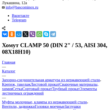
Лукашина, 12а
info@bascominox.ru
Вконтакте
Telegram
Хомут CLAMP 50 (DIN 2" / 53, AISI 304,
08Х18Н10)
Главная
—
Каталог
—
Запорно-соединительная арматура из нержавеющей стали
Крепеж, такелаж
Листовой прокат
Сварочные материалы,
химия
Сетка
Сортовый прокат
Трубный прокат
Элементы
лестничных ограждений
—
Муфты молочные, клампы из нержавеющей стали
Вентили, задвижки
Головки моечные
Заглушки