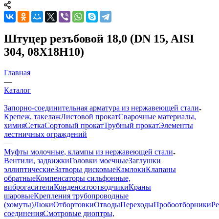
Штуцер резъбовой 18,0 (DN 15, AISI
304, 08Х18Н10)
Главная
—
Каталог
—
Запорно-соединительная арматура из нержавеющей стали
Крепеж, такелаж
Листовой прокат
Сварочные материалы,
химия
Сетка
Сортовый прокат
Трубный прокат
Элементы
лестничных ограждений
—
Муфты молочные, клампы из нержавеющей стали
Вентили, задвижки
Головки моечные
Заглушки
эллиптические
Затворы дисковые
Камлоки
Клапаны
обратные
Компенсаторы сильфонные,
виброгасители
Конденсатоотводчики
Краны
шаровые
Крепления трубопроводные
(хомуты)
Люки
Отбортовки
Отводы
Переходы
Пробоотборники
Ре
соединения
Смотровые диоптры,