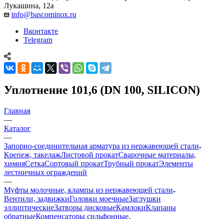
Лукашина, 12а
info@bascominox.ru
Вконтакте
Telegram
Уплотнение 101,6 (DN 100, SILICON)
Главная
—
Каталог
—
Запорно-соединительная арматура из нержавеющей стали
Крепеж, такелаж
Листовой прокат
Сварочные материалы,
химия
Сетка
Сортовый прокат
Трубный прокат
Элементы
лестничных ограждений
—
Муфты молочные, клампы из нержавеющей стали
Вентили, задвижки
Головки моечные
Заглушки
эллиптические
Затворы дисковые
Камлоки
Клапаны
обратные
Компенсаторы сильфонные,