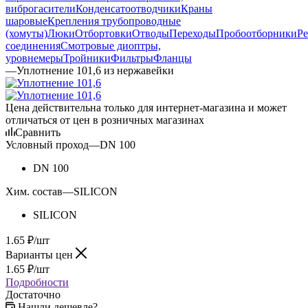
виброгасители
Конденсатоотводчики
Краны
шаровые
Крепления трубопроводные
(хомуты)
Люки
Отбортовки
Отводы
Переходы
Пробоотборники
Ре
соединения
Смотровые диоптры,
уровнемеры
Тройники
Фильтры
Фланцы
—
Уплотнение 101,6 из нержавейки
Цена действительна только для интернет-магазина и может
отличаться от цен в розничных магазинах
Сравнить
Условный проход
—
DN 100
DN 100
Хим. состав
—
SILICON
SILICON
1.65
₽
/шт
Варианты цен
1.65
₽
/шт
Подробности
Достаточно
Нашли дешевле?