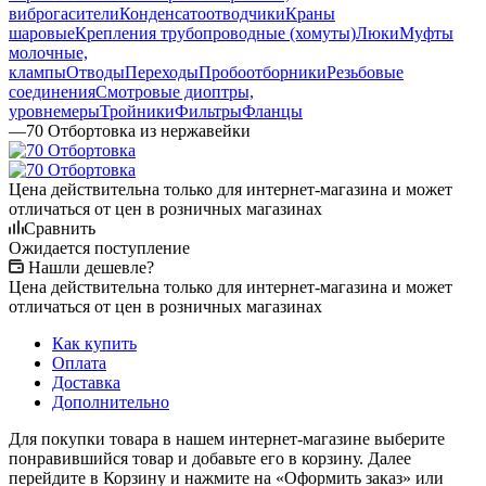
виброгасители
Конденсатоотводчики
Краны
шаровые
Крепления трубопроводные (хомуты)
Люки
Муфты
молочные,
клампы
Отводы
Переходы
Пробоотборники
Резьбовые
соединения
Смотровые диоптры,
уровнемеры
Тройники
Фильтры
Фланцы
—
70 Отбортовка из нержавейки
Цена действительна только для интернет-магазина и может
отличаться от цен в розничных магазинах
Сравнить
Ожидается поступление
Нашли дешевле?
Цена действительна только для интернет-магазина и может
отличаться от цен в розничных магазинах
Как купить
Оплата
Доставка
Дополнительно
Для покупки товара в нашем интернет-магазине выберите
понравившийся товар и добавьте его в корзину. Далее
перейдите в Корзину и нажмите на «Оформить заказ» или