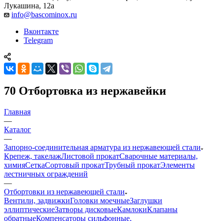
Лукашина, 12а
info@bascominox.ru
Вконтакте
Telegram
70 Отбортовка из нержавейки
Главная
—
Каталог
—
Запорно-соединительная арматура из нержавеющей стали
Крепеж, такелаж
Листовой прокат
Сварочные материалы,
химия
Сетка
Сортовый прокат
Трубный прокат
Элементы
лестничных ограждений
—
Отбортовки из нержавеющей стали
Вентили, задвижки
Головки моечные
Заглушки
эллиптические
Затворы дисковые
Камлоки
Клапаны
обратные
Компенсаторы сильфонные,