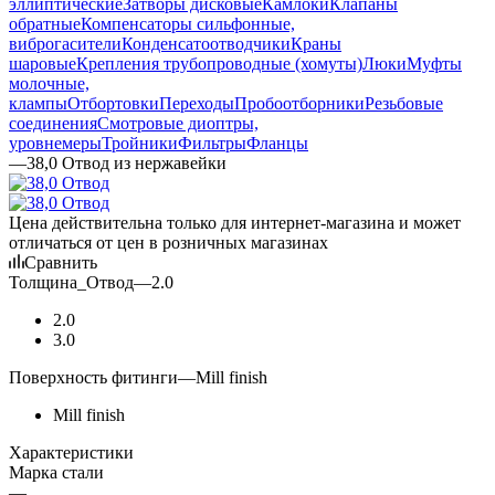
эллиптические
Затворы дисковые
Камлоки
Клапаны
обратные
Компенсаторы сильфонные,
виброгасители
Конденсатоотводчики
Краны
шаровые
Крепления трубопроводные (хомуты)
Люки
Муфты
молочные,
клампы
Отбортовки
Переходы
Пробоотборники
Резьбовые
соединения
Смотровые диоптры,
уровнемеры
Тройники
Фильтры
Фланцы
—
38,0 Отвод из нержавейки
Цена действительна только для интернет-магазина и может
отличаться от цен в розничных магазинах
Сравнить
Толщина_Отвод
—
2.0
2.0
3.0
Поверхность фитинги
—
Mill finish
Mill finish
Характеристики
Марка стали
—