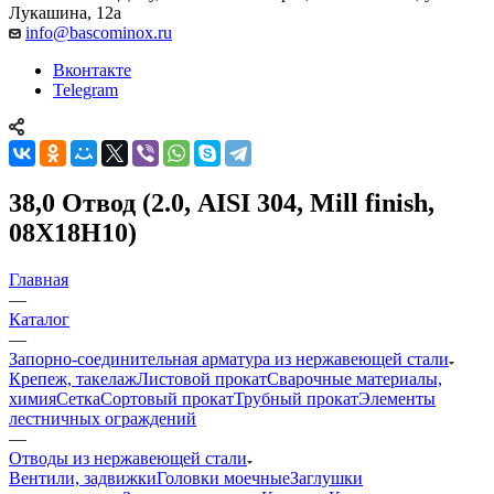
Лукашина, 12а
info@bascominox.ru
Вконтакте
Telegram
38,0 Отвод (2.0, AISI 304, Mill finish,
08Х18Н10)
Главная
—
Каталог
—
Запорно-соединительная арматура из нержавеющей стали
Крепеж, такелаж
Листовой прокат
Сварочные материалы,
химия
Сетка
Сортовый прокат
Трубный прокат
Элементы
лестничных ограждений
—
Отводы из нержавеющей стали
Вентили, задвижки
Головки моечные
Заглушки