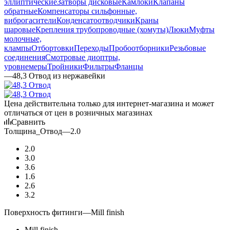
эллиптические
Затворы дисковые
Камлоки
Клапаны
обратные
Компенсаторы сильфонные,
виброгасители
Конденсатоотводчики
Краны
шаровые
Крепления трубопроводные (хомуты)
Люки
Муфты
молочные,
клампы
Отбортовки
Переходы
Пробоотборники
Резьбовые
соединения
Смотровые диоптры,
уровнемеры
Тройники
Фильтры
Фланцы
—
48,3 Отвод из нержавейки
Цена действительна только для интернет-магазина и может
отличаться от цен в розничных магазинах
Сравнить
Толщина_Отвод
—
2.0
2.0
3.0
3.6
1.6
2.6
3.2
Поверхность фитинги
—
Mill finish
Mill finish