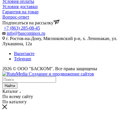
Условия оплаты
Условия доставки
Гарантия на товар
Вопрос-ответ
Подписаться на рассылку
+7 (863) 285-08-45
info@bascominox.ru
г. Ростов-на-Дону, Мясниковский р-н, х. Ленинакан, ул.
Лукашина, 12а
Вконтакте
Telegram
2026 © ООО "БАСКОМ". Все права защищены
Найти
Каталог
По всему сайту
По каталогу
vaginal
www.xvides
wife
malayalam
sex
broken
desi
fifty
xnxx
maa
indhu
احلى
سكس
سكس
افلام
licking
thmil
forced
movie
in
marriage
xxx
shades
indian
ki
sex
سكس
بالصدفة
حوامل
بورنو
indiantubetv.com
free-
porn
lollipop
saree
vow
porn
of
saree
chut
tubewap.net
ufym.pro
zaacool.com
مترجم
مترجمه
sdmoviespoint.pro
indian-
groupsexporntrends.com
vegasmovs.org
indaporn.com
march
videotrashtube.mobi
grey
fatporntrends.com
ki
dhansika
سكس
بنت
sexoyporno.org
عربي