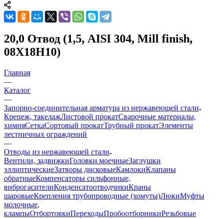
20,0 Отвод (1,5, AISI 304, Mill finish,
08Х18Н10)
Главная
—
Каталог
—
Запорно-соединительная арматура из нержавеющей стали
Крепеж, такелаж
Листовой прокат
Сварочные материалы,
химия
Сетка
Сортовый прокат
Трубный прокат
Элементы
лестничных ограждений
—
Отводы из нержавеющей стали
Вентили, задвижки
Головки моечные
Заглушки
эллиптические
Затворы дисковые
Камлоки
Клапаны
обратные
Компенсаторы сильфонные,
виброгасители
Конденсатоотводчики
Краны
шаровые
Крепления трубопроводные (хомуты)
Люки
Муфты
молочные,
клампы
Отбортовки
Переходы
Пробоотборники
Резьбовые