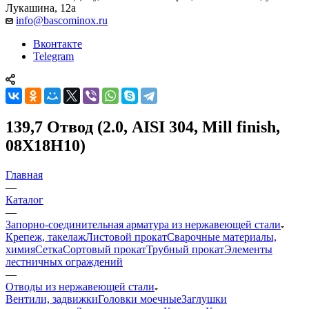
Лукашина, 12а
info@bascominox.ru
Вконтакте
Telegram
139,7 Отвод (2.0, AISI 304, Mill finish,
08Х18Н10)
Главная
—
Каталог
—
Запорно-соединительная арматура из нержавеющей стали
Крепеж, такелаж
Листовой прокат
Сварочные материалы,
химия
Сетка
Сортовый прокат
Трубный прокат
Элементы
лестничных ограждений
—
Отводы из нержавеющей стали
Вентили, задвижки
Головки моечные
Заглушки