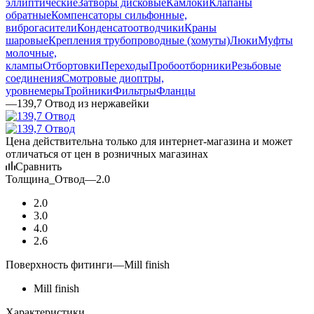
эллиптические
Затворы дисковые
Камлоки
Клапаны
обратные
Компенсаторы сильфонные,
виброгасители
Конденсатоотводчики
Краны
шаровые
Крепления трубопроводные (хомуты)
Люки
Муфты
молочные,
клампы
Отбортовки
Переходы
Пробоотборники
Резьбовые
соединения
Смотровые диоптры,
уровнемеры
Тройники
Фильтры
Фланцы
—
139,7 Отвод из нержавейки
Цена действительна только для интернет-магазина и может
отличаться от цен в розничных магазинах
Сравнить
Толщина_Отвод
—
2.0
2.0
3.0
4.0
2.6
Поверхность фитинги
—
Mill finish
Mill finish
Характеристики