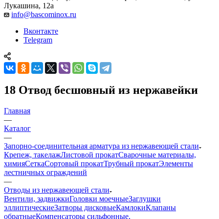
Лукашина, 12а
info@bascominox.ru
Вконтакте
Telegram
18 Отвод бесшовный из нержавейки
Главная
—
Каталог
—
Запорно-соединительная арматура из нержавеющей стали
Крепеж, такелаж
Листовой прокат
Сварочные материалы,
химия
Сетка
Сортовый прокат
Трубный прокат
Элементы
лестничных ограждений
—
Отводы из нержавеющей стали
Вентили, задвижки
Головки моечные
Заглушки
эллиптические
Затворы дисковые
Камлоки
Клапаны
обратные
Компенсаторы сильфонные,