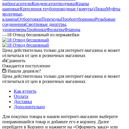
виброгасители
Конденсатоотводчики
Краны
шаровые
Крепления трубопроводные (хомуты)
Люки
Муфты
молочные,
клампы
Отбортовки
Переходы
Пробоотборники
Резьбовые
соединения
Смотровые диоптры,
уровнемеры
Тройники
Фильтры
Фланцы
—
18 Отвод бесшовный из нержавейки
Цена действительна только для интернет-магазина и может
отличаться от цен в розничных магазинах
Сравнить
Ожидается поступление
Нашли дешевле?
Цена действительна только для интернет-магазина и может
отличаться от цен в розничных магазинах
Как купить
Оплата
Доставка
Дополнительно
Для покупки товара в нашем интернет-магазине выберите
понравившийся товар и добавьте его в корзину. Далее
перейдите в Корзину и нажмите на «Оформить заказ» или