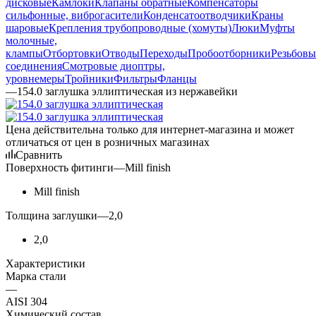
дисковые
Камлоки
Клапаны обратные
Компенсаторы
сильфонные, виброгасители
Конденсатоотводчики
Краны
шаровые
Крепления трубопроводные (хомуты)
Люки
Муфты
молочные,
клампы
Отбортовки
Отводы
Переходы
Пробоотборники
Резьбовы
соединения
Смотровые диоптры,
уровнемеры
Тройники
Фильтры
Фланцы
—
154.0 заглушка эллиптическая из нержавейки
Цена действительна только для интернет-магазина и может
отличаться от цен в розничных магазинах
Сравнить
Поверхность фитинги
—
Mill finish
Mill finish
Толщина заглушки
—
2,0
2,0
Характеристики
Марка стали
—
AISI 304
Химический состав