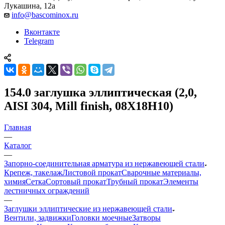
Лукашина, 12а
info@bascominox.ru
Вконтакте
Telegram
154.0 заглушка эллиптическая (2,0,
AISI 304, Mill finish, 08Х18Н10)
Главная
—
Каталог
—
Запорно-соединительная арматура из нержавеющей стали
Крепеж, такелаж
Листовой прокат
Сварочные материалы,
химия
Сетка
Сортовый прокат
Трубный прокат
Элементы
лестничных ограждений
—
Заглушки эллиптические из нержавеющей стали
Вентили, задвижки
Головки моечные
Затворы