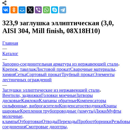
323,9 заглушка эллиптическая (3,0,
AISI 304, Mill finish, 08Х18Н10)
Главная
—
Каталог
—
Запорно-соединительная арматура из нержавеющей стали
Крепеж, такелаж
Листовой прокат
Сварочные материалы,
химия
Сетка
Сортовый прокат
Трубный прокат
Элементы
лестничных ограждений
—
Заглушки эллиптические из нержавеющей стали
Вентили, задвижки
Головки моечные
Затворы
дисковые
Камлоки
Клапаны обратные
Компенсаторы
сильфонные, виброгасители
Конденсатоотводчики
Краны
шаровые
Крепления трубопроводные (хомуты)
Люки
Муфты
молочные,
клампы
Отбортовки
Отводы
Переходы
Пробоотборники
Резьбовы
соединения
Смотровые диоптры,