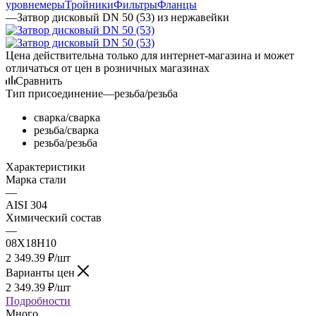
уровнемеры
Тройники
Фильтры
Фланцы
—
Затвор дисковый DN 50 (53) из нержавейки
Цена действительна только для интернет-магазина и может
отличаться от цен в розничных магазинах
Сравнить
Тип присоединение
—
резьба/резьба
сварка/сварка
резьба/сварка
резьба/резьба
Характеристики
Марка стали
—
AISI 304
Химический состав
—
08Х18Н10
2 349.39
₽
/шт
Варианты цен
2 349.39
₽
/шт
Подробности
Много