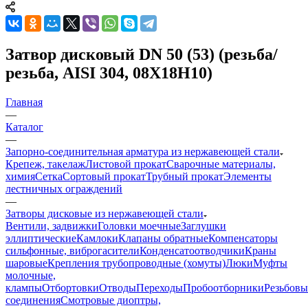
Затвор дисковый DN 50 (53) (резьба/
резьба, AISI 304, 08Х18Н10)
Главная
—
Каталог
—
Запорно-соединительная арматура из нержавеющей стали
Крепеж, такелаж
Листовой прокат
Сварочные материалы,
химия
Сетка
Сортовый прокат
Трубный прокат
Элементы
лестничных ограждений
—
Затворы дисковые из нержавеющей стали
Вентили, задвижки
Головки моечные
Заглушки
эллиптические
Камлоки
Клапаны обратные
Компенсаторы
сильфонные, виброгасители
Конденсатоотводчики
Краны
шаровые
Крепления трубопроводные (хомуты)
Люки
Муфты
молочные,
клампы
Отбортовки
Отводы
Переходы
Пробоотборники
Резьбовы
соединения
Смотровые диоптры,